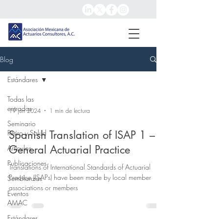
Blog
Estándares
Todas las
entradas
19 jun 2024
1 min de lectura
Seminario
Retiro y Salud
Spanish Translation of ISAP 1 –
General Actuarial Practice
Artículos
Publicaciones
Translations of International Standards of Actuarial
Practice (ISAPs) have been made by local member
Semblanzas
associations or members
Eventos
AMAC
Estándares