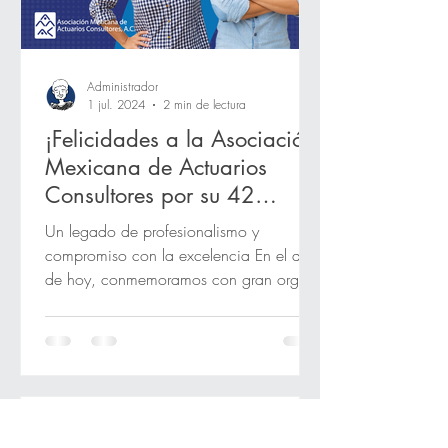
Administrador
1 jul. 2024
2 min de lectura
¡Felicidades a la Asociación
Mexicana de Actuarios
Consultores por su 42
aniversario!
Un legado de profesionalismo y
compromiso con la excelencia En el día
de hoy, conmemoramos con gran orgullo
los 42 años de fructífera...
Administrador