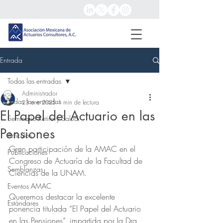
Entrada
Todas las entradas
Administrador
Todas las entradas
23 ene 2025
1 min de lectura
El Papel del Actuario en las
Seminario Retiro y Salud
Pensiones
Artículos
Gran participación de la AMAC en el 
Publicaciones
Congreso de Actuaría de la Facultad de 
Semblanzas
Ciencias de la UNAM.
Eventos AMAC
Queremos destacar la excelente 
Estándares
ponencia titulada “El Papel del Actuario 
en las Pensiones”, impartida por la Dra. 