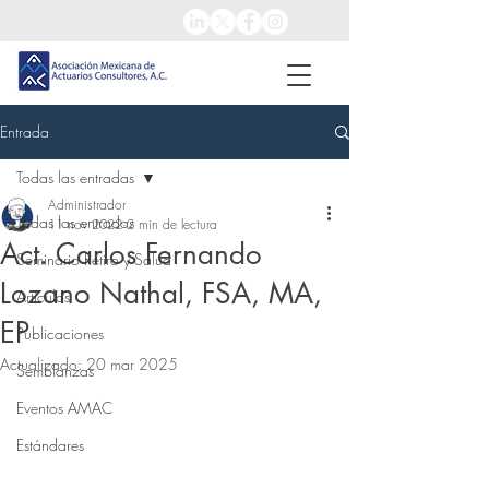
Entrada
Todas las entradas
Administrador
Todas las entradas
11 nov 2022
2 min de lectura
Act. Carlos Fernando
Seminario Retiro y Salud
Lozano Nathal, FSA, MA,
Artículos
EP
Publicaciones
Actualizado:
20 mar 2025
Semblanzas
Eventos AMAC
Estándares