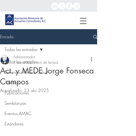
Entrada
Todas las entradas
Administrador
Todas las entradas
7 nov 2022
1 min de lectura
Act. y MEDE Jorge Fonseca
Seminario Retiro y Salud
Campos
Artículos
Actualizado:
23 abr 2025
Publicaciones
Semblanzas
Eventos AMAC
Estándares